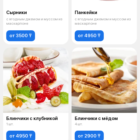
Сырники
Панкейки
с ягодным джемом и муссом из
с ягодным джемом и муссом из
маскарпоне
маскарпоне
от 3500 ₸
от 4950 ₸
Блинчики с клубникой
Блинчики с мёдом
1 шт.
4 шт.
от 4950 ₸
от 2900 ₸