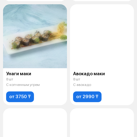
Унаги маки
Авокадо маки
8 шт
8 шт
С копченным угрем
С авокадо
от 3750 ₸
от 2990 ₸