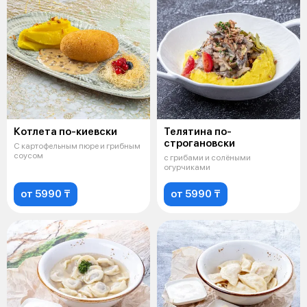
Котлета по-киевски
Телятина по-
строгановски
С картофельным пюре и грибным
соусом
с грибами и солёными
огурчиками
от 5990 ₸
от 5990 ₸