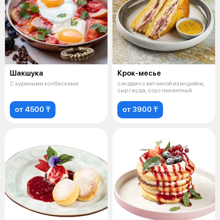
Шакшука
Крок-месье
С куриными колбасками
сэндвич с ветчиной из индейки,
сыр гауда, соус пикантный
от 4500 ₸
от 3900 ₸