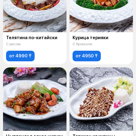
Телятина по-китайски
Курица терияки
С рисом
С брокколи
от 4990 ₸
от 4950 ₸