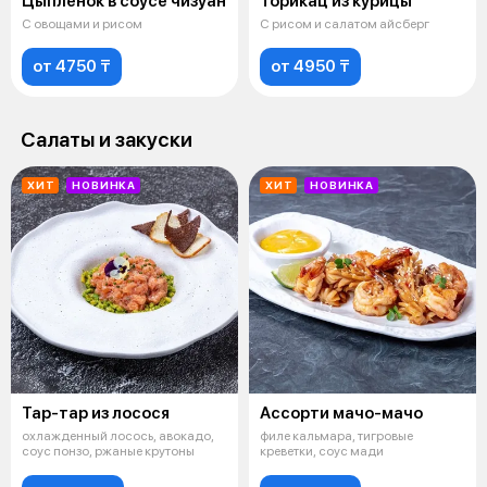
Цыпленок в соусе чизуан
Торикац из курицы
С овощами и рисом
С рисом и салатом айсберг
от 4750 ₸
от 4950 ₸
Салаты и закуски
ХИТ
НОВИНКА
ХИТ
НОВИНКА
Тар-тар из лосося
Ассорти мачо-мачо
охлажденный лосось, авокадо,
филе кальмара, тигровые
соус понзо, ржаные крутоны
креветки, соус мади