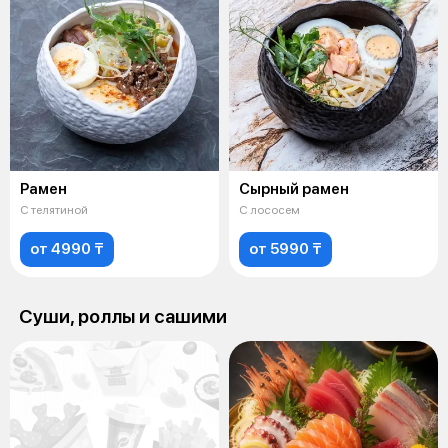
Рамен
Сырный рамен
С телятиной
С лососем
от 4990 ₸
от 5990 ₸
Суши, роллы и сашими