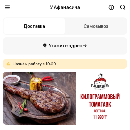
У Афанасича
Доставка
Самовывоз
Укажите адрес →
Начнём
работу
в
10:00