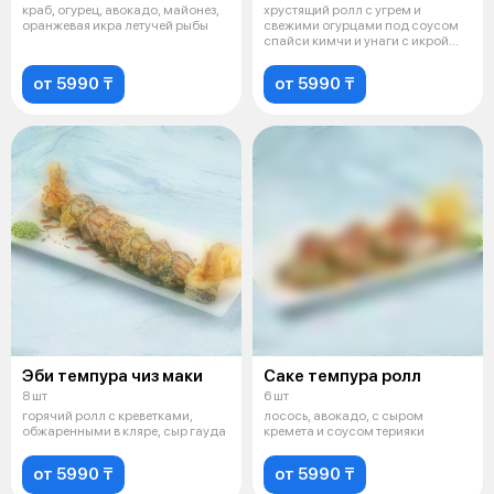
краб, огурец, авокадо, майонез,
хрустящий ролл с угрем и
оранжевая икра летучей рыбы
свежими огурцами под соусом
спайси кимчи и унаги с икрой
тобико
от 5990 ₸
от 5990 ₸
Эби темпура чиз маки
Саке темпура ролл
8 шт
6 шт
горячий ролл с креветками,
лосось, авокадо, с сыром
обжаренными в кляре, сыр гауда
кремета и соусом терияки
от 5990 ₸
от 5990 ₸