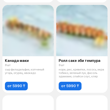
Канада маки
Ролл саке эби темпура
8 шт
8 шт
сыр филадельфия, копченый
нори, рис, креветки, лосось, икра
угорь, огурец, авокадо
тобико, зеленый лук, фасоль
эдамаме, спайси соус, кляр
от 5990 ₸
от 5990 ₸