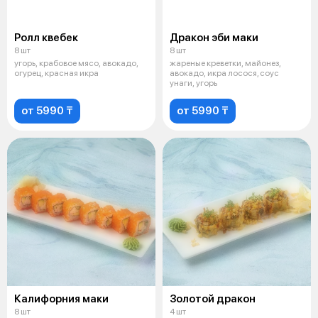
Ролл квебек
Дракон эби маки
8 шт
8 шт
угорь, крабовое мясо, авокадо,
жареные креветки, майонез,
огурец, красная икра
авокадо, икра лосося, соус
унаги, угорь
от 5990 ₸
от 5990 ₸
Калифорния маки
Золотой дракон
8 шт
4 шт