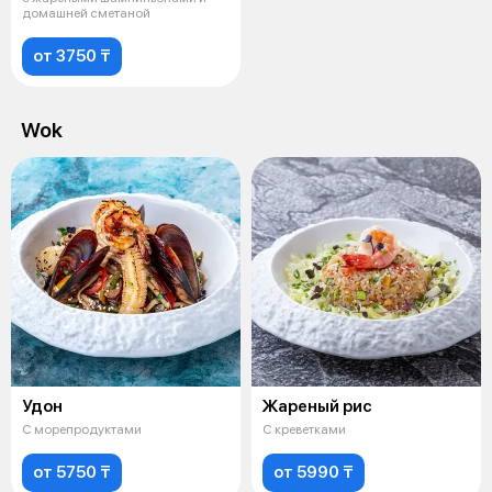
домашней сметаной
от 3750 ₸
Wok
Удон
Жареный рис
С морепродуктами
С креветками
от 5750 ₸
от 5990 ₸