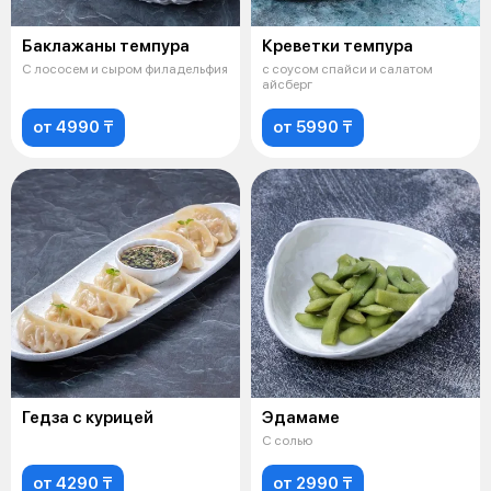
Баклажаны темпура
Креветки темпура
С лососем и сыром филадельфия
с соусом спайси и салатом
айсберг
от 4990 ₸
от 5990 ₸
Гедза с курицей
Эдамаме
С солью
от 4290 ₸
от 2990 ₸