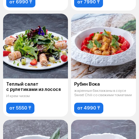
от 6990 ₸
от 7990 ₸
Теплый салат
Рубин Вока
с рулетиками из лосося
жаренные баклажаны в соусе
Sweet Chili со свежими томатами
И крем чизом
от 5550 ₸
от 4990 ₸