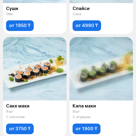
Суши
Спайси
Эби
Саке
от 1950 ₸
от 4990 ₸
Саке маки
Капа маки
8 шт
8 шт
С лососем
С огурцом
от 3750 ₸
от 1900 ₸