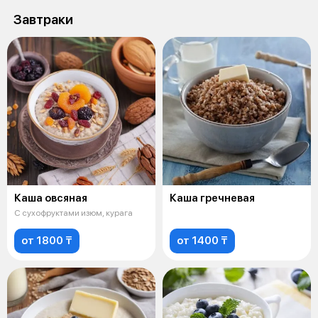
Завтраки
Каша овсяная
Каша гречневая
С сухофруктами изюм, курага
от 1800 ₸
от 1400 ₸