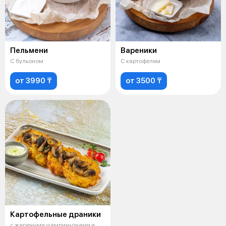
Пельмени
Вареники
С бульоном
С картофелем
от 3990 ₸
от 3500 ₸
Картофельные драники
с жареными шампиньонами и