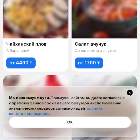
Чайханский плов
Салат ачучук
С бараниной
Сочные томаты с луком
от 4490 ₸
от 1700 ₸
Мы используем куки.
Пользуясь сайтом, вы даёте согласие на
обработку файлов cookie вашего браузера и использование
аналитических сервисов согласно нашей
политике
конфиденциальности
.
ОК