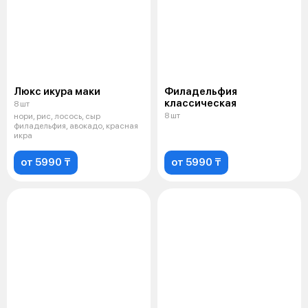
Люкс икура маки
Филадельфия
классическая
8 шт
8 шт
нори, рис, лосось, сыр
филадельфия, авокадо, красная
икра
от 5990 ₸
от 5990 ₸