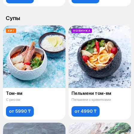
Супы
ХИТ
НОВИНКА
Том-ям
Пельмени том-ям
С рисом
Пельмени с креветками
от 5990 ₸
от 4990 ₸