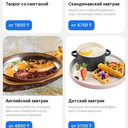
Творог со сметаной
Скандинавский завтрак
круассан с семгой гравлакс,
соус голландез, микс салата
от 1800 ₸
от 4750 ₸
Английский завтрак
Детский завтрак
куриные колбаски, глазунья,
каша дня, бельгийские вафли,
фасоль в томатном соусе,
мусс из маскарпоне
шампиньоны жареные
от 4850 ₸
от 3700 ₸