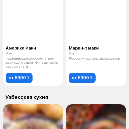
Америка маки
Марин-э маки
8 шт
8 шт
горячийроллслососем, угрем,
Лосось, угорь, сыр филадельфия
авокадо, с сыром филадельфия,
соусом унаги
от 5990 ₸
от 5990 ₸
Узбекская кухня