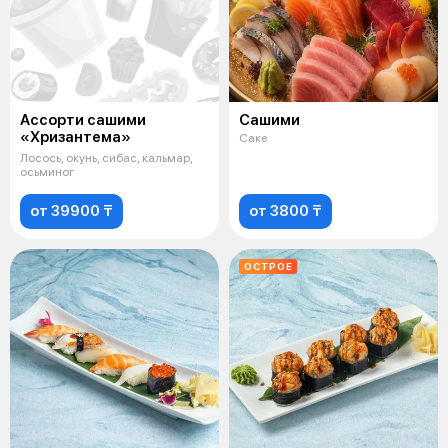
Ассорти сашими
Сашими
«Хризантема»
Саке
Лосось, окунь, сибас, кальмар,
осьминог
от 39900 ₸
от 3800 ₸
ОСТРОЕ