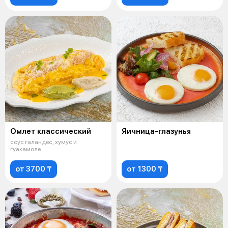
Омлет классический
Яичница-глазунья
соус галандес, хумус и
гуакамоле
от 3700 ₸
от 1300 ₸