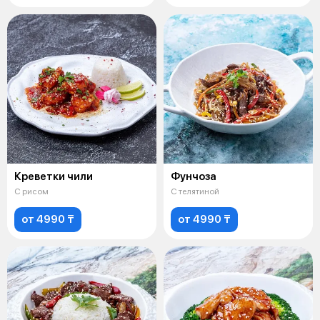
Креветки чили
Фунчоза
С рисом
С телятиной
от 4990 ₸
от 4990 ₸