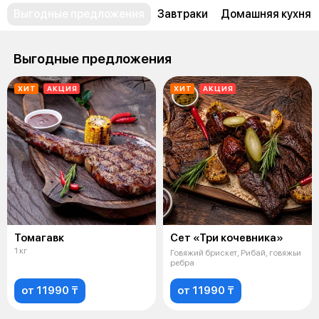
Выгодные предложения
Завтраки
Домашняя кухня
Выгодные предложения
ХИТ
АКЦИЯ
ХИТ
АКЦИЯ
Томагавк
Сет «Три кочевника»
1 кг
Говяжий брискет, Рибай, говяжьи
ребра
от 11990 ₸
от 11990 ₸