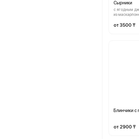
Сырники
с ягодным д
из маскарпон
от 3500 ₸
Блинчики с n
от 2900 ₸