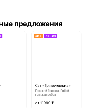
ные предложения
Я
ХИТ
АКЦИЯ
Сет «Три кочевника»
г
Говяжий брискет, Рибай,
говяжьи ребра
от 11990 ₸