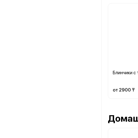
Блинчики с
от 2900 ₸
Домаш