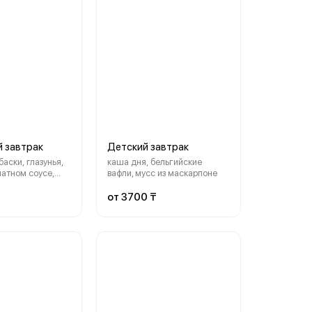
й завтрак
Детский завтрак
аски, глазунья,
каша дня, бельгийские
матном соусе,
вафли, мусс из маскарпоне
 жареные
от 3700 ₸