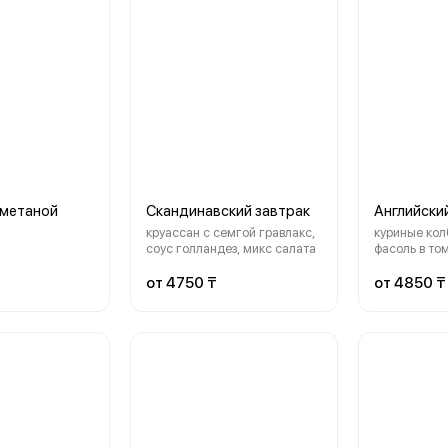
сметаной
Скандинавский завтрак
Английски
круассан с семгой гравлакс,
куриные колб
соус голландез, микс салата
фасоль в то
шампиньоны
от 4750 ₸
от 4850 ₸