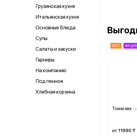
Грузинская кухня
Итальянская кухня
Основные блюда
Выгод
Супы
ХИТ
АКЦИ
Салаты и закуски
Гарниры
На компанию
Под пенное
Хлебная корзина
Томагавк
1 к
от 11990 ₸