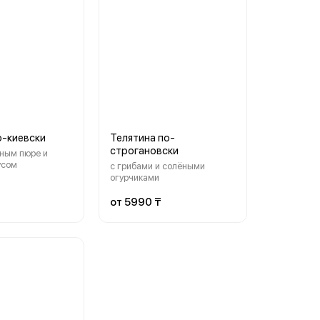
о-киевски
Телятина по-
строгановски
ным пюре и
усом
с грибами и солёными
огурчиками
от 5990 ₸