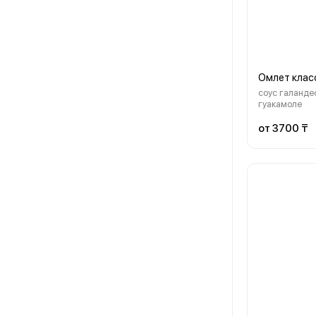
Омлет клас
соус галандес
гуакамоле
от 3700 ₸