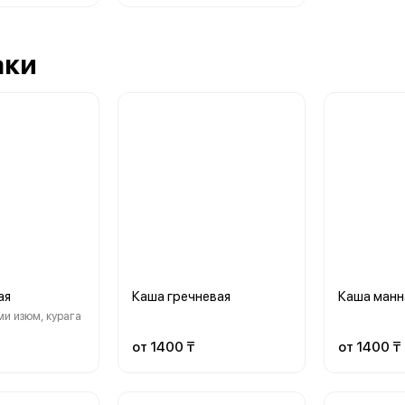
аки
ая
Каша гречневая
Каша манн
ми изюм, курага
от 1400 ₸
от 1400 ₸