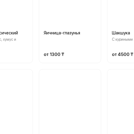
сический
Яичница-глазунья
Шакшука
, хумус и
С куриными
от 1300 ₸
от 4500 ₸