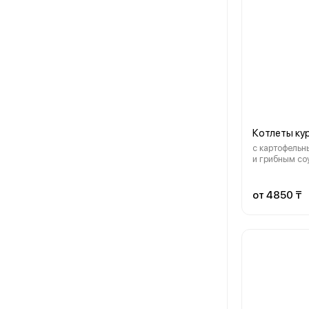
Котлеты ку
с картофельн
и грибным со
от 4850 ₸