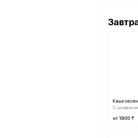
Завтр
Каша овсян
С сухофрукта
от 1800 ₸