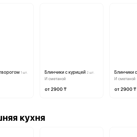
 творогом
Блинчики с курицей
Блинчики 
1 шт.
2 шт.
И сметаной
И сметаной
от 2900 ₸
от 2900 ₸
няя кухня