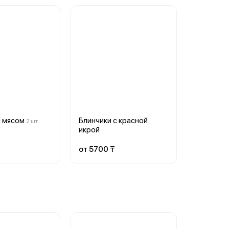
с мясом
Блинчики с красной
2 шт.
икрой
от 5700 ₸