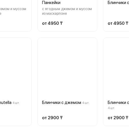
Панкейки
Блинчики 
жемом и муссом
с ягодным джемом и муссом
е
из маскарпоне
от 4950 ₸
от 4950 ₸
utella
Блинчики с джемом
Блинчики 
4 шт.
4 шт.
4 шт.
от 2900 ₸
от 2900 ₸