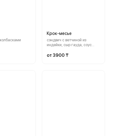
Крок-месье
 колбасками
сэндвич с ветчиной из
индейки, сыр гауда, соус
пикантный
от 3900 ₸