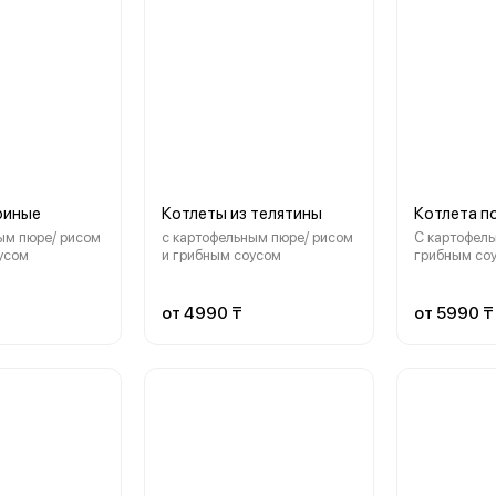
риные
Котлеты из телятины
Котлета п
ым пюре/ рисом
с картофельным пюре/ рисом
С картофель
усом
и грибным соусом
грибным со
от 4990 ₸
от 5990 ₸