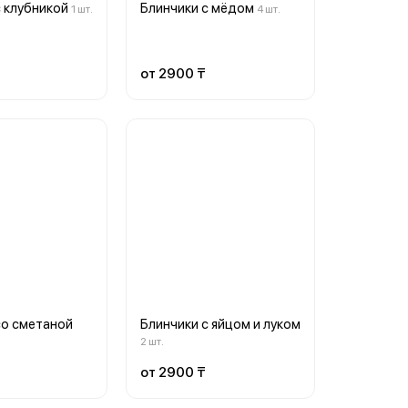
с клубникой
Блинчики с мёдом
1 шт.
4 шт.
от 2900 ₸
со сметаной
Блинчики с яйцом и луком
2 шт.
от 2900 ₸