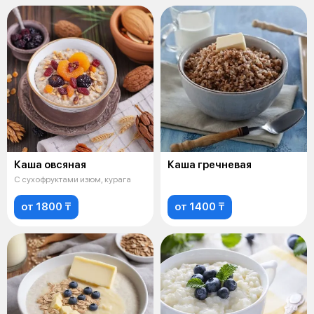
Каша овсяная
Каша гречневая
С сухофруктами изюм, курага
от 1800 ₸
от 1400 ₸