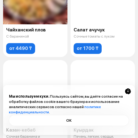
Чайханский плов
Салат ачучук
С бараниной
Сочные томаты с луком
от 4490 ₸
от 1700 ₸
Мы используем куки.
Пользуясь сайтом, вы даёте согласие на
обработку файлов cookie вашего браузера и использование
аналитических сервисов согласно нашей
политике
конфиденциальности
.
ОК
Казан-кебаб
Куырдак
Сочная баранина и
Печень, легкие, сердце,