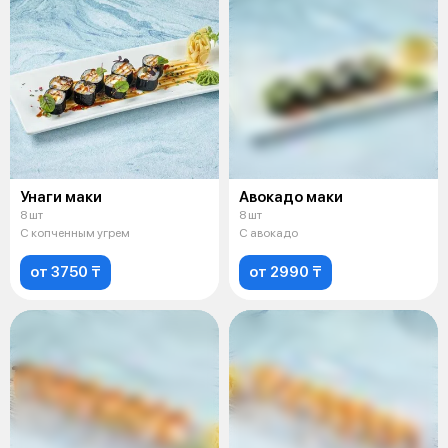
Унаги маки
Авокадо маки
8 шт
8 шт
С копченным угрем
С авокадо
от 3750 ₸
от 2990 ₸