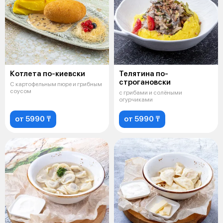
Котлета по-киевски
Телятина по-
строгановски
С картофельным пюре и грибным
соусом
с грибами и солёными
огурчиками
от 5990 ₸
от 5990 ₸