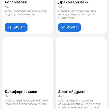
Ролл квебек
Дракон эби маки
8 шт
8 шт
угорь, крабовое мясо, авокадо,
жареные креветки, майонез,
огурец, красная икра
авокадо, икра лосося, соус
унаги, угорь
от 5990 ₸
от 5990 ₸
Калифорния маки
Золотой дракон
8 шт
4 шт
краб, огурец, авокадо, майонез,
хрустящий ролл с угрем и
оранжевая икра летучей рыбы
свежими огурцами под соусом
спайси кимчи и унаги с икрой