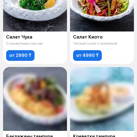
Салат Чука
Салат Киото
С кунжутным соусом
Теплый салат с телятиной
от 2990 ₸
от 4990 ₸
Баклажаны темпура
Креветки темпура