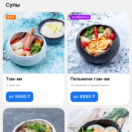
Супы
ХИТ
НОВИНКА
Том-ям
Пельмени том-ям
С рисом
Пельмени с креветками
от 5990 ₸
от 4990 ₸