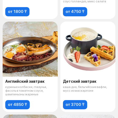
соус голландез, микс салата
от 1800 ₸
от 4750 ₸
Английский завтрак
Детский завтрак
куриные колбаски, глазунья,
каша дня, бельгийские вафли,
фасоль в томатном соусе,
мусс из маскарпоне
шампиньоны жареные
от 4850 ₸
от 3700 ₸