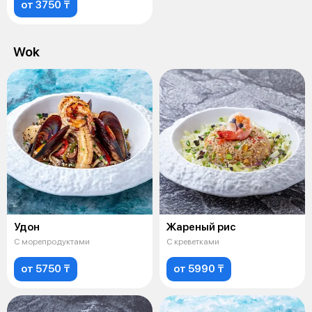
от 3750 ₸
Wok
Удон
Жареный рис
С морепродуктами
С креветками
от 5750 ₸
от 5990 ₸