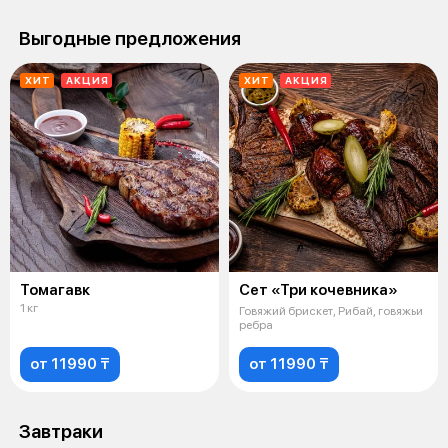
Выгодные предложения
ХИТ
АКЦИЯ
ХИТ
АКЦИЯ
Томагавк
Сет «Три кочевника»
1 кг
Говяжий брискет, Рибай, говяжьи
ребра
от 11990 ₸
от 11990 ₸
Завтраки