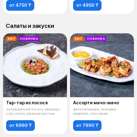
от 4750 ₸
от 4950 ₸
Салаты и закуски
ХИТ
НОВИНКА
ХИТ
НОВИНКА
Тар-тар из лосося
Ассорти мачо-мачо
охлажденный лосось, авокадо,
филе кальмара, тигровые
соус понзо, ржаные крутоны
креветки, соус мади
от 6990 ₸
от 7990 ₸