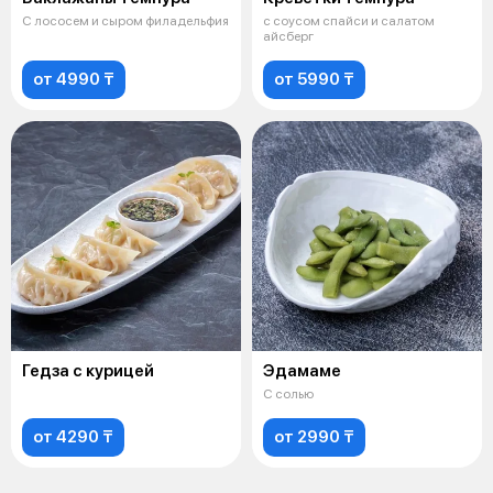
С лососем и сыром филадельфия
с соусом спайси и салатом
айсберг
от 4990 ₸
от 5990 ₸
Гедза с курицей
Эдамаме
С солью
от 4290 ₸
от 2990 ₸