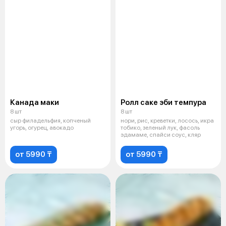
Канада маки
Ролл саке эби темпура
8 шт
8 шт
сыр филадельфия, копченый
нори, рис, креветки, лосось, икра
угорь, огурец, авокадо
тобико, зеленый лук, фасоль
эдамаме, спайси соус, кляр
от 5990 ₸
от 5990 ₸