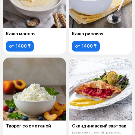
Каша манная
Каша рисовая
от 1400 ₸
от 1400 ₸
Творог со сметаной
Скандинавский завтрак
круассан с семгой гравлакс,