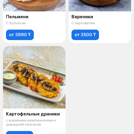
Пельмени
Вареники
С бульоном
С картофелем
от 3990 ₸
от 3500 ₸
Картофельные драники
с жареными шампиньонами и
домашней сметаной