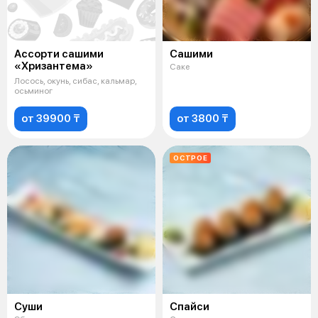
Ассорти сашими
Сашими
«Хризантема»
Саке
Лосось, окунь, сибас, кальмар,
осьминог
от 39900 ₸
от 3800 ₸
ОСТРОЕ
Суши
Спайси