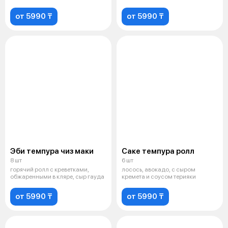
тобико
от 5990 ₸
от 5990 ₸
Эби темпура чиз маки
Саке темпура ролл
8 шт
6 шт
горячий ролл с креветками,
лосось, авокадо, с сыром
обжаренными в кляре, сыр гауда
кремета и соусом терияки
от 5990 ₸
от 5990 ₸