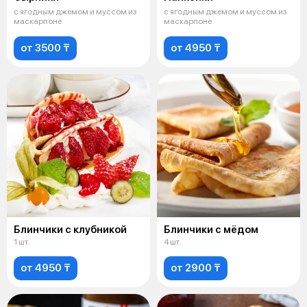
с ягодным джемом и муссом из
с ягодным джемом и муссом из
маскарпоне
маскарпоне
от 3500 ₸
от 4950 ₸
Блинчики с клубникой
Блинчики с мёдом
1 шт.
4 шт.
от 4950 ₸
от 2900 ₸