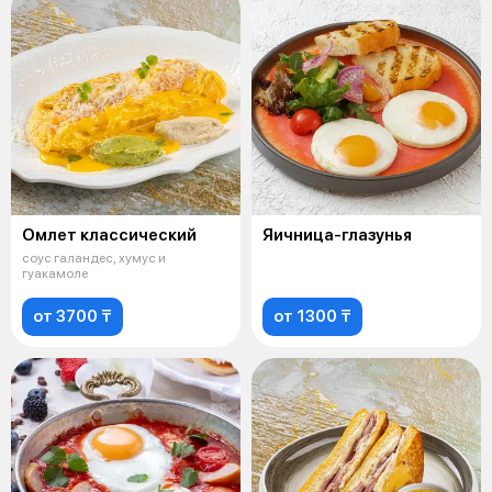
Омлет классический
Яичница-глазунья
соус галандес, хумус и
гуакамоле
от 3700 ₸
от 1300 ₸