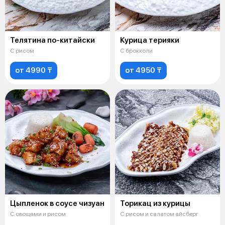
Телятина по-китайски
Курица терияки
С рисом
С брокколи
от 4990 ₸
от 4950 ₸
Цыпленок в соусе чизуан
Торикац из курицы
С овощами и рисом
С рисом и салатом айсберг