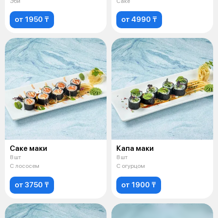
Эби
Саке
от 1950 ₸
от 4990 ₸
Саке маки
Капа маки
8 шт
8 шт
С лососем
С огурцом
от 3750 ₸
от 1900 ₸