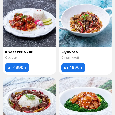
Креветки чили
Фунчоза
С рисом
С телятиной
от 4990 ₸
от 4990 ₸