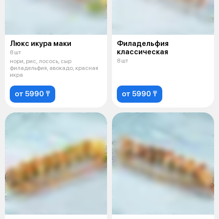
Люкс икура маки
Филадельфия
классическая
8 шт
8 шт
нори, рис, лосось, сыр
филадельфия, авокадо, красная
икра
от 5990 ₸
от 5990 ₸