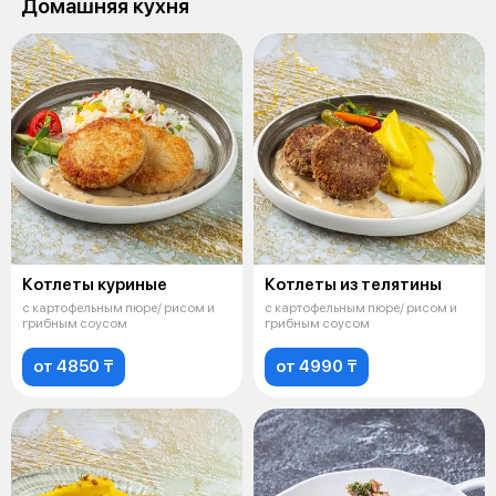
Домашняя кухня
Котлеты куриные
Котлеты из телятины
с картофельным пюре/ рисом и
с картофельным пюре/ рисом и
грибным соусом
грибным соусом
от 4850 ₸
от 4990 ₸