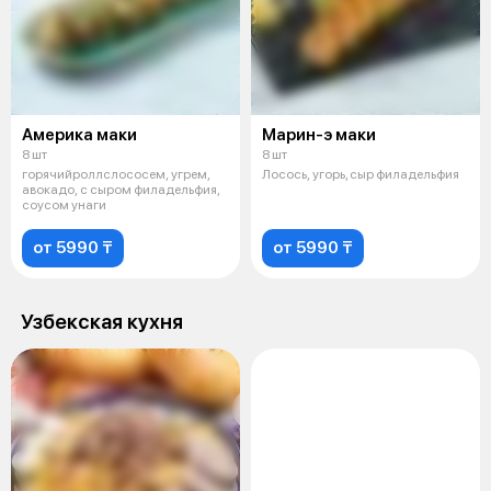
Америка маки
Марин-э маки
8 шт
8 шт
горячийроллслососем, угрем,
Лосось, угорь, сыр филадельфия
авокадо, с сыром филадельфия,
соусом унаги
от 5990 ₸
от 5990 ₸
Узбекская кухня