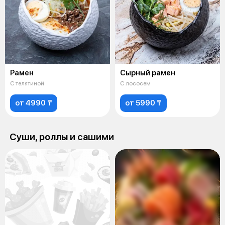
Рамен
Сырный рамен
С телятиной
С лососем
от 4990 ₸
от 5990 ₸
Суши, роллы и сашими