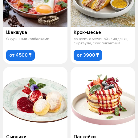
Шакшука
Крок-месье
С куриными колбасками
сэндвич с ветчиной из индейки,
сыр гауда, соус пикантный
от 4500 ₸
от 3900 ₸
Сырники
Панкейки