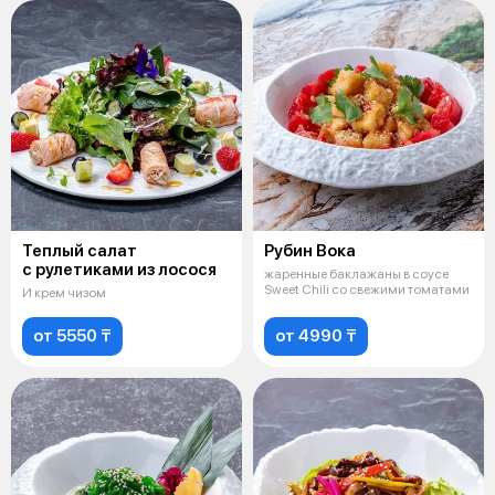
Теплый салат
Рубин Вока
с рулетиками из лосося
жаренные баклажаны в соусе
Sweet Chili со свежими томатами
И крем чизом
от 5550 ₸
от 4990 ₸