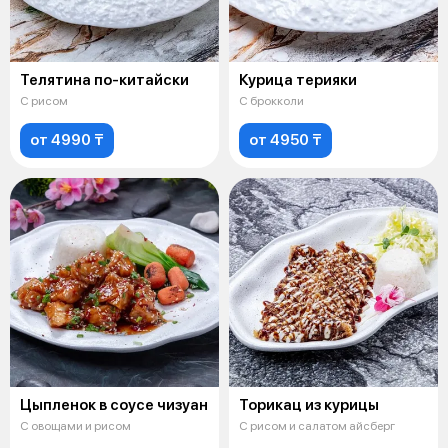
Телятина по-китайски
Курица терияки
С рисом
С брокколи
от 4990 ₸
от 4950 ₸
Цыпленок в соусе чизуан
Торикац из курицы
С овощами и рисом
С рисом и салатом айсберг