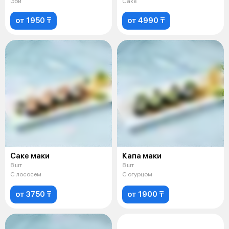
Эби
Саке
от 1950 ₸
от 4990 ₸
Саке маки
Капа маки
8 шт
8 шт
С лососем
С огурцом
от 3750 ₸
от 1900 ₸