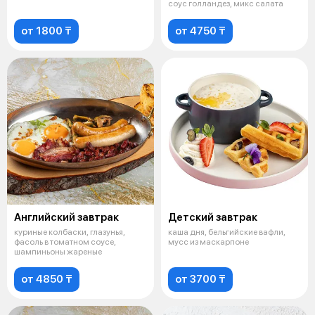
соус голландез, микс салата
от 1800 ₸
от 4750 ₸
Английский завтрак
Детский завтрак
куриные колбаски, глазунья,
каша дня, бельгийские вафли,
фасоль в томатном соусе,
мусс из маскарпоне
шампиньоны жареные
от 4850 ₸
от 3700 ₸