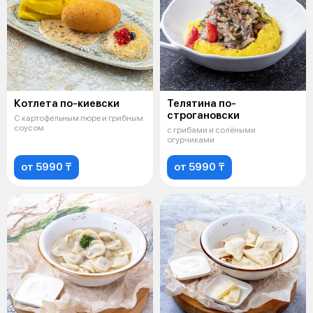
Котлета по-киевски
Телятина по-
строгановски
С картофельным пюре и грибным
соусом
с грибами и солёными
огурчиками
от 5990 ₸
от 5990 ₸