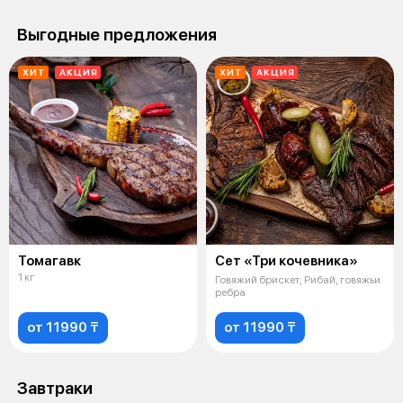
Выгодные предложения
ХИТ
АКЦИЯ
ХИТ
АКЦИЯ
Томагавк
Сет «Три кочевника»
1 кг
Говяжий брискет, Рибай, говяжьи
ребра
от 11990 ₸
от 11990 ₸
Завтраки