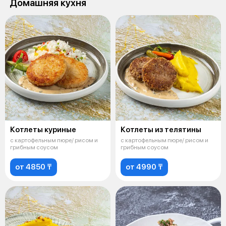
Домашняя кухня
Котлеты куриные
Котлеты из телятины
с картофельным пюре/ рисом и
с картофельным пюре/ рисом и
грибным соусом
грибным соусом
от 4850 ₸
от 4990 ₸