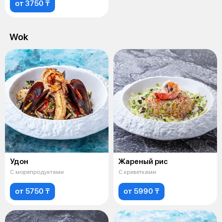
от 3750 ₸
Wok
Удон
Жареный рис
С морепродуктами
С креветками
от 5750 ₸
от 5990 ₸