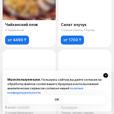
Чайханский плов
Салат ачучук
С бараниной
Сочные томаты с луком
от 4490 ₸
от 1700 ₸
Мы используем куки.
Пользуясь сайтом, вы даёте согласие на
обработку файлов cookie вашего браузера и использование
аналитических сервисов согласно нашей
политике
конфиденциальности
.
ОК
Казан-кебаб
Куырдак
Сочная баранина и
Печень, легкие, сердце,