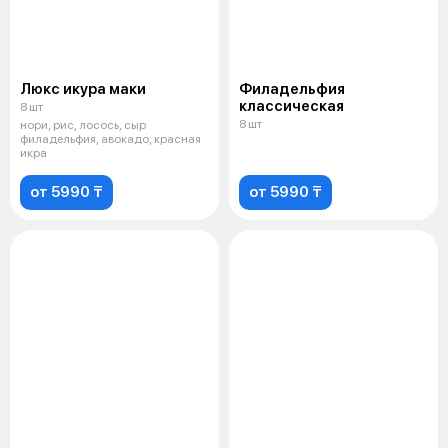
Люкс икура маки
Филадельфия
классическая
8 шт
8 шт
нори, рис, лосось, сыр
филадельфия, авокадо, красная
икра
от 5990 ₸
от 5990 ₸