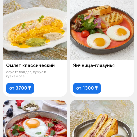
Омлет классический
Яичница-глазунья
соус галандес, хумус и
гуакамоле
от 3700 ₸
от 1300 ₸