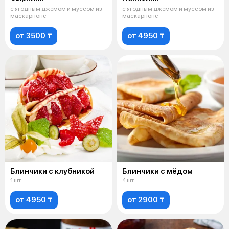
с ягодным джемом и муссом из
с ягодным джемом и муссом из
маскарпоне
маскарпоне
от 3500 ₸
от 4950 ₸
Блинчики с клубникой
Блинчики с мёдом
1 шт.
4 шт.
от 4950 ₸
от 2900 ₸