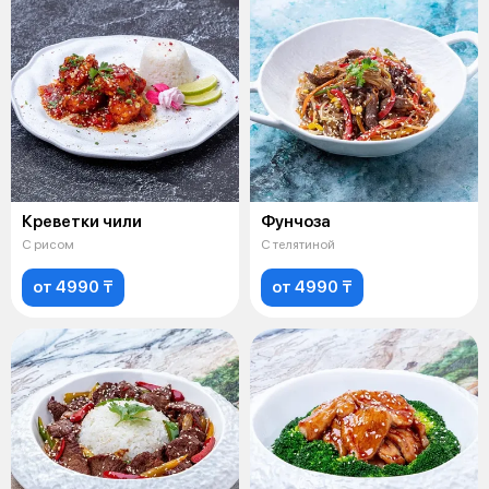
Креветки чили
Фунчоза
С рисом
С телятиной
от 4990 ₸
от 4990 ₸