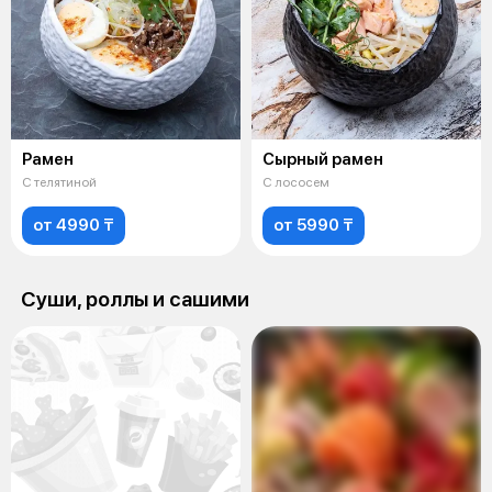
Рамен
Сырный рамен
С телятиной
С лососем
от 4990 ₸
от 5990 ₸
Суши, роллы и сашими