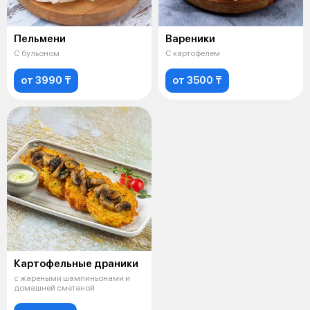
Пельмени
Вареники
С бульоном
С картофелем
от 3990 ₸
от 3500 ₸
Картофельные драники
с жареными шампиньонами и
домашней сметаной