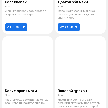
Ролл квебек
Дракон эби маки
8 шт
8 шт
угорь, крабовое мясо, авокадо,
жареные креветки, майонез,
огурец, красная икра
авокадо, икра лосося, соус
унаги, угорь
от 5990 ₸
от 5990 ₸
Калифорния маки
Золотой дракон
8 шт
4 шт
краб, огурец, авокадо, майонез,
хрустящий ролл с угрем и
оранжевая икра летучей рыбы
свежими огурцами под соусом
спайси кимчи и унаги с икрой