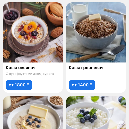
Каша овсяная
Каша гречневая
С сухофруктами изюм, курага
от 1800 ₸
от 1400 ₸