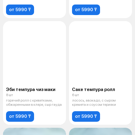
тобико
от 5990 ₸
от 5990 ₸
Эби темпура чиз маки
Саке темпура ролл
8 шт
6 шт
горячий ролл с креветками,
лосось, авокадо, с сыром
обжаренными в кляре, сыр гауда
кремета и соусом терияки
от 5990 ₸
от 5990 ₸