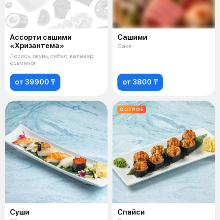
Ассорти сашими
Сашими
«Хризантема»
Саке
Лосось, окунь, сибас, кальмар,
осьминог
от 39900 ₸
от 3800 ₸
ОСТРОЕ
Суши
Спайси