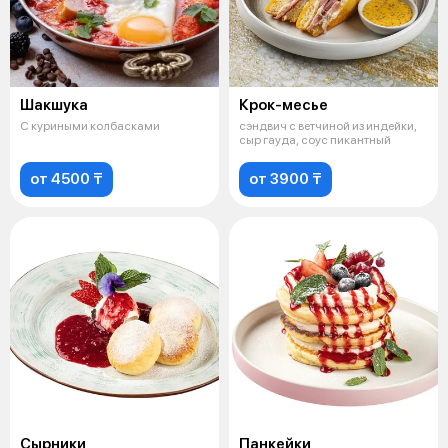
Шакшука
Крок-месье
С куриными колбасками
сэндвич с ветчиной из индейки,
сыр гауда, соус пикантный
от 4500 ₸
от 3900 ₸
Сырники
Панкейки