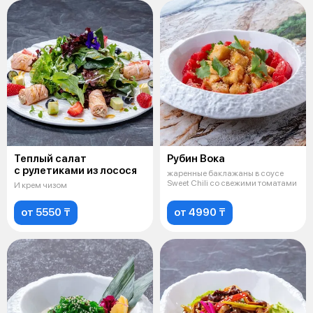
Теплый салат
Рубин Вока
с рулетиками из лосося
жаренные баклажаны в соусе
Sweet Chili со свежими томатами
И крем чизом
от 5550 ₸
от 4990 ₸