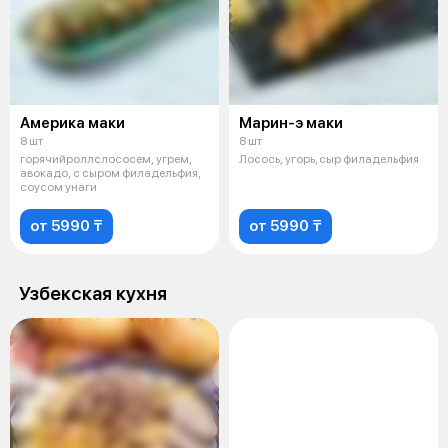
Америка маки
Марин-э маки
8 шт
8 шт
горячийроллслососем, угрем,
Лосось, угорь, сыр филадельфия
авокадо, с сыром филадельфия,
соусом унаги
от 5990 ₸
от 5990 ₸
Узбекская кухня