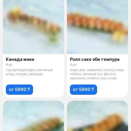
Канада маки
Ролл саке эби темпура
8 шт
8 шт
сыр филадельфия, копченый
нори, рис, креветки, лосось, икра
угорь, огурец, авокадо
тобико, зеленый лук, фасоль
эдамаме, спайси соус, кляр
от 5990 ₸
от 5990 ₸