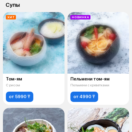
Супы
ХИТ
НОВИНКА
Том-ям
Пельмени том-ям
С рисом
Пельмени с креветками
от 5990 ₸
от 4990 ₸