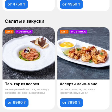
от 4750 ₸
от 4950 ₸
Салаты и закуски
ХИТ
НОВИНКА
ХИТ
НОВИНКА
Тар-тар из лосося
Ассорти мачо-мачо
охлажденный лосось, авокадо,
филе кальмара, тигровые
соус понзо, ржаные крутоны
креветки, соус мади
от 6990 ₸
от 7990 ₸