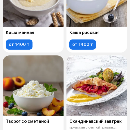
Каша манная
Каша рисовая
от 1400 ₸
от 1400 ₸
Творог со сметаной
Скандинавский завтрак
круассан с семгой гравлакс,