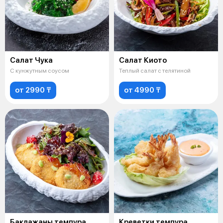
Салат Чука
Салат Киото
С кунжутным соусом
Теплый салат с телятиной
от 2990 ₸
от 4990 ₸
Баклажаны темпура
Креветки темпура