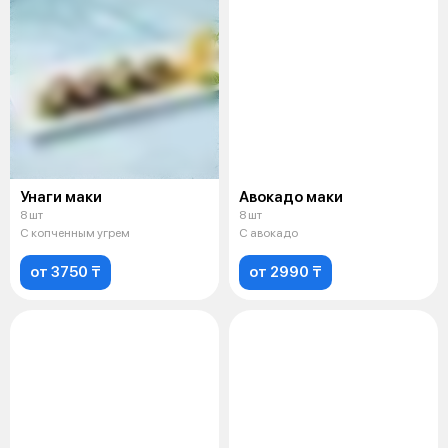
Унаги маки
Авокадо маки
8 шт
8 шт
С копченным угрем
С авокадо
от 3750 ₸
от 2990 ₸